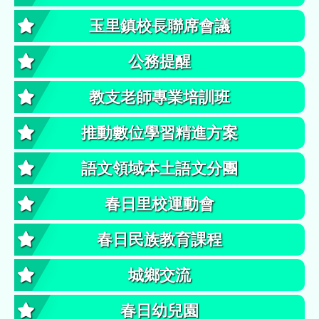
玉里鎮校長聯席會議
公務提醒
教支老師專業培訓班
推動數位學習精進方案
語文領域本土語文分團
春日里校運動會
春日民族教育課程
城鄉交流
春日幼兒園