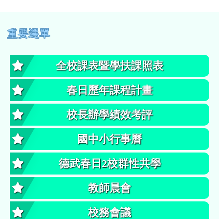
左邊區域內容
重要選單
全校課表暨學扶課照表
春日歷年課程計畫
校長辦學績效考評
國中小行事曆
德武春日2校群性共學
教師晨會
校務會議