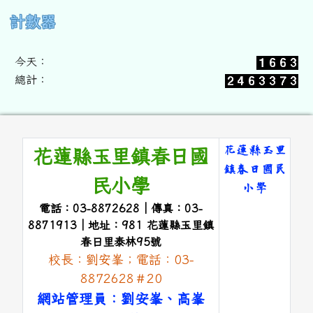
右邊區域內容
計數器
今天：
總計：
頁尾區域內容
花蓮縣玉里
花蓮縣玉里鎮春日國
鎮春日國民
民小學
小學
電話：03-8872628｜傳真：03-
link to 
8871913｜地址：981 花蓮縣玉里鎮
春日里泰林95號
校長：劉安峯；電話：03-
8872628＃20
網站管理員：劉安峯、高峯