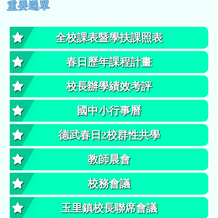
左邊區域內容
重要選單
全校課表暨學扶課照表
春日歷年課程計畫
校長辦學績效考評
國中小行事曆
德武春日2校群性共學
教師晨會
校務會議
玉里鎮校長聯席會議