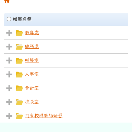
Files List
clickAll
檔案名稱
教導處
總務處
輔導室
人事室
會計室
校長室
河東校群教師研習