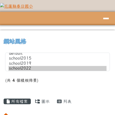
花蓮縣春日國小
跳至主內容區
導覽列
頁尾區域
上中左區域內容
⏸
網站風格
(共
4
個樣板佈景)
主內容區域
所有檔案
圖示
列表
回首頁