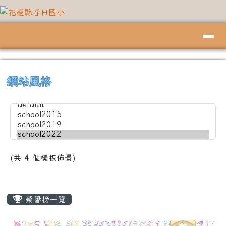
花蓮縣春日國小
跳至主內容區
導覽列
頁尾區域
上中左區域內容
⏸
網站風格
(共
4
個樣板佈景)
主內容區域
榮譽榜一覽