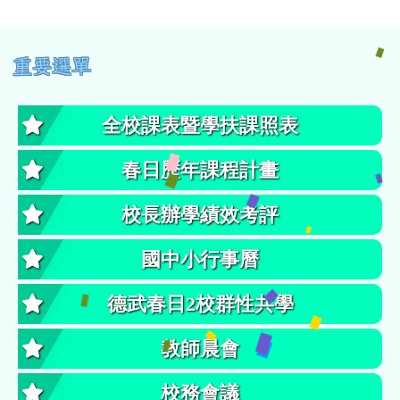
左邊區域內容
重要選單
全校課表暨學扶課照表
春日歷年課程計畫
校長辦學績效考評
國中小行事曆
德武春日2校群性共學
教師晨會
校務會議