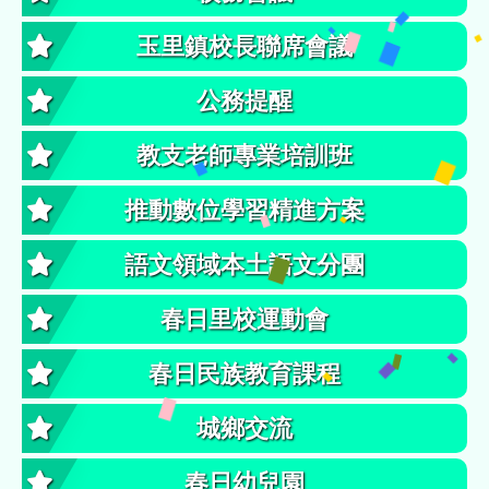
玉里鎮校長聯席會議
公務提醒
教支老師專業培訓班
推動數位學習精進方案
語文領域本土語文分團
春日里校運動會
春日民族教育課程
城鄉交流
春日幼兒園