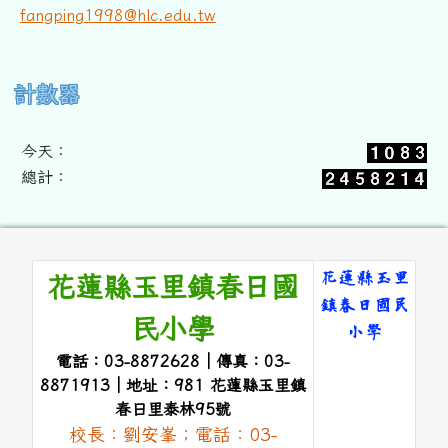
fangping1998@hlc.edu.tw
右邊區域內容
計數器
今天：
總計：
頁尾區域內容
花蓮縣玉里
花蓮縣玉里鎮春日國
鎮春日國民
民小學
小學
電話：03-8872628｜傳真：03-
link to 
8871913｜地址：981 花蓮縣玉里鎮
春日里泰林95號
校長：劉安峯；電話：03-