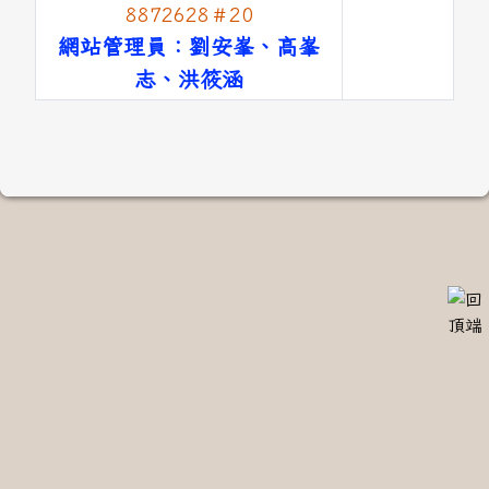
8872628＃20
網站管理員：劉安峯、高峯
志、洪筱涵
link to #main-nav