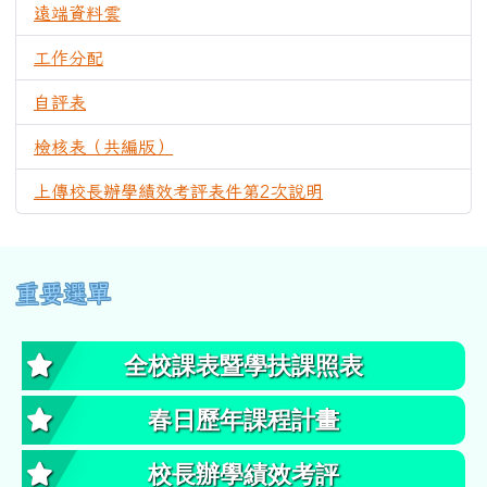
遠端資料雲
1228
工作分配
998
自評表
1186
檢核表（共編版）
1616
上傳校長辦學績效考評表件第2次說明
795
左邊區域內容
重要選單
全校課表暨學扶課照表
春日歷年課程計畫
校長辦學績效考評