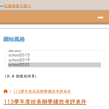
花蓮縣春日國小
跳至主內容區
導覽列
頁尾區域
上中左區域內容
⏸
網站風格
(共
4
個樣板佈景)
主內容區域
回首頁
113學年度校長辦學績效考評表件
113學年度校長辦學績效考評表件