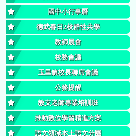
國中小行事曆
德武春日2校群性共學
教師晨會
校務會議
玉里鎮校長聯席會議
公務提醒
教支老師專業培訓班
推動數位學習精進方案
語文領域本土語文分團