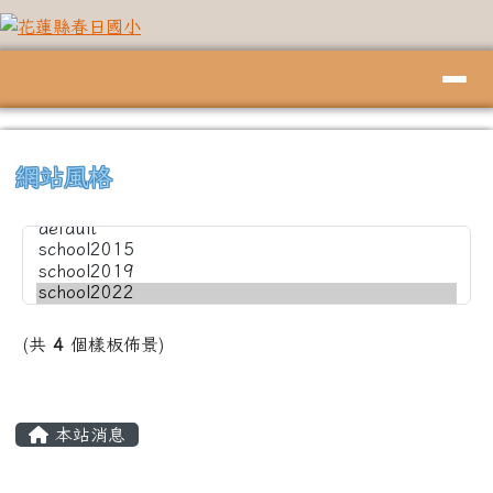
花蓮縣春日國小
跳至主內容區
導覽列
頁尾區域
上中左區域內容
⏸
網站風格
(共
4
個樣板佈景)
主內容區域
本站消息