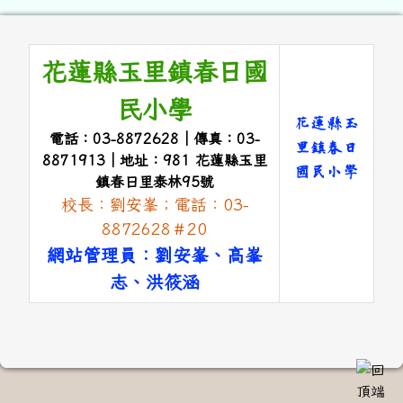
頁尾區域內容
花蓮縣玉里鎮春日國
民小學
花蓮縣玉
電話：03-8872628｜傳真：03-
里鎮春日
8871913｜地址：981 花蓮縣玉里
國民小學
鎮春日里泰林95號
校長：劉安峯；電話：03-
link to 
8872628＃20
網站管理員：劉安峯、高峯
志、洪筱涵
link to #main-nav