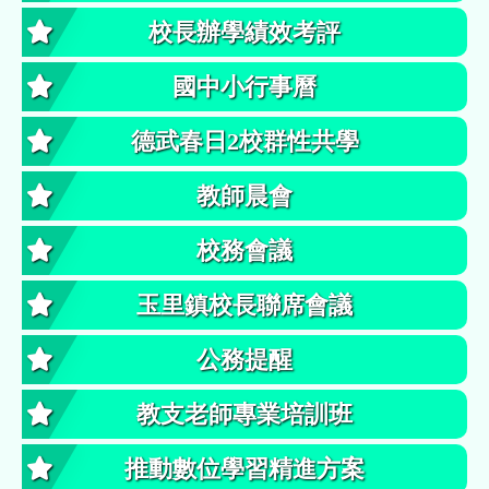
校長辦學績效考評
國中小行事曆
德武春日2校群性共學
教師晨會
校務會議
玉里鎮校長聯席會議
公務提醒
教支老師專業培訓班
推動數位學習精進方案