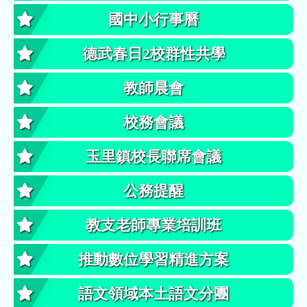
國中小行事曆
德武春日2校群性共學
教師晨會
校務會議
玉里鎮校長聯席會議
公務提醒
教支老師專業培訓班
推動數位學習精進方案
語文領域本土語文分團