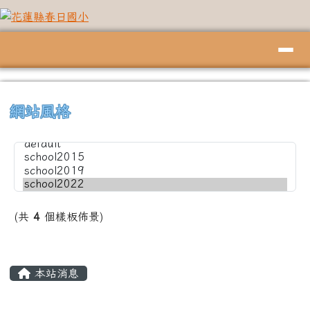
花蓮縣春日國小
跳至主內容區
導覽列
頁尾區域
上中左區域內容
⏸
網站風格
(共
4
個樣板佈景)
主內容區域
本站消息