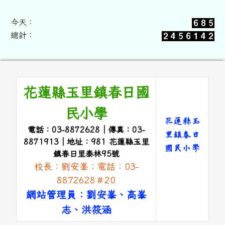
今天：
總計：
頁尾區域內容
花蓮縣玉里鎮春日國
民小學
花蓮縣玉
電話：03-8872628｜傳真：03-
里鎮春日
8871913｜地址：981 花蓮縣玉里
國民小學
鎮春日里泰林95號
校長：劉安峯；電話：03-
link to 
8872628＃20
網站管理員：劉安峯、高峯
志、洪筱涵