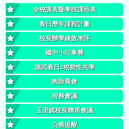
全校課表暨學扶課照表
春日歷年課程計畫
校長辦學績效考評
國中小行事曆
德武春日2校群性共學
教師晨會
校務會議
玉里鎮校長聯席會議
公務提醒