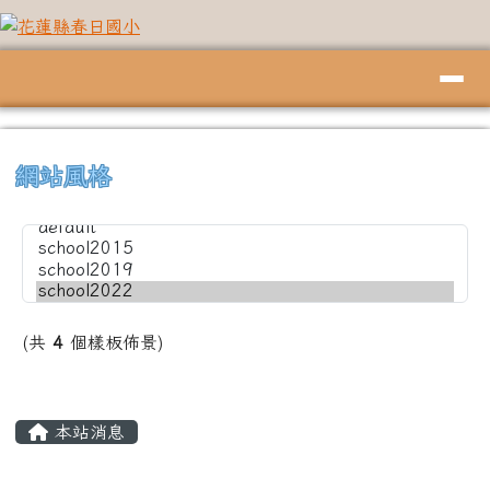
花蓮縣春日國小
跳至主內容區
導覽列
頁尾區域
上中左區域內容
⏸
網站風格
(共
4
個樣板佈景)
主內容區域
本站消息