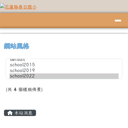
花蓮縣春日國小
跳至主內容區
導覽列
頁尾區域
上中左區域內容
⏸
網站風格
(共
4
個樣板佈景)
主內容區域
本站消息