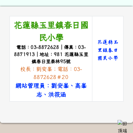
頁尾區域內容
花蓮縣玉里鎮春日國
民小學
花蓮縣玉
電話：03-8872628｜傳真：03-
里鎮春日
8871913｜地址：981 花蓮縣玉里
國民小學
鎮春日里泰林95號
校長：劉安峯；電話：03-
link to 
8872628＃20
網站管理員：劉安峯、高峯
志、洪筱涵
link to #main-nav