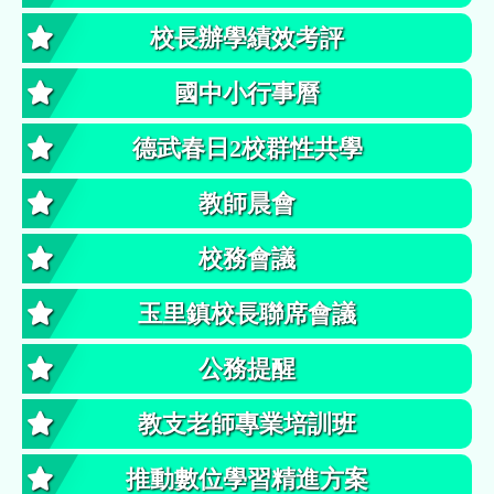
校長辦學績效考評
國中小行事曆
德武春日2校群性共學
教師晨會
校務會議
玉里鎮校長聯席會議
公務提醒
教支老師專業培訓班
推動數位學習精進方案