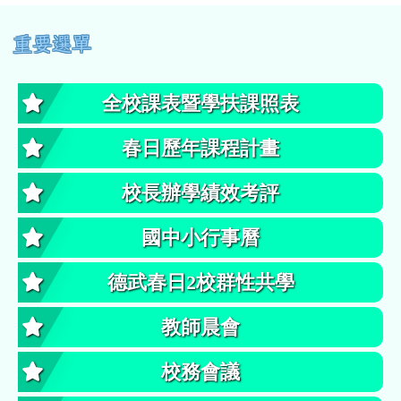
左邊區域內容
重要選單
全校課表暨學扶課照表
春日歷年課程計畫
校長辦學績效考評
國中小行事曆
德武春日2校群性共學
教師晨會
校務會議