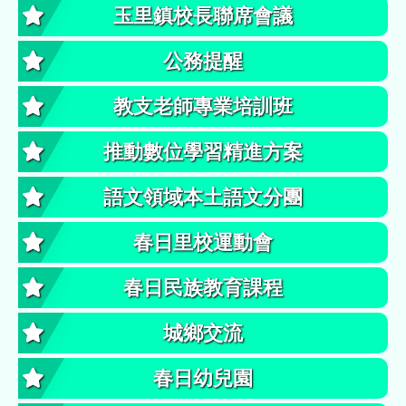
玉里鎮校長聯席會議
公務提醒
教支老師專業培訓班
推動數位學習精進方案
語文領域本土語文分團
春日里校運動會
春日民族教育課程
城鄉交流
春日幼兒園