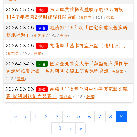
2026-03-06
玉東職業試探與體驗示範中心開設
轉知
114學年度第2學期課程相關資訊
(
黃苡柔
/ 121 /
教務
)
2026-03-05
經濟部115年度「住宅家電汰舊換新
公告
節能補助」
(
黃芳萍
/ 196 /
學務
)
2026-03-05
花蓮縣「基本課室英語（通用版）」
轉知
(
黃苡柔
/ 175 /
教務
)
2026-03-03
國立臺北教育大學「英語融入彈性學
研習
習課程推廣計畫」系列研習之線上研習課程資訊
(
黃苡柔
/
112 /
教務
)
2026-03-03
函轉「115年全國中小學客家藝文競
轉知
賽-客語對話能力競賽」
(
黃苡柔
/ 118 /
教務
)
第一頁
上一頁
(目前
«
‹
1
2
3
4
5
6
7
8
9
下一頁
最後頁
10
›
»