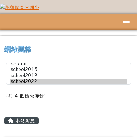
花蓮縣春日國小
跳至主內容區
導覽列
頁尾區域
上中左區域內容
⏸
網站風格
(共
4
個樣板佈景)
主內容區域
本站消息