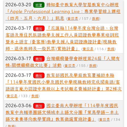
文章列表
2026-03-20
轉知臺中教育大學智慧教育中心辦理
研習
「Apple Professional Learning Live：專業學習線上課程
（四月、五月、六月）」訊息
(
黃苡柔
/ 157 /
教務
)
2026-03-17
「花蓮縣114學年度台灣台語、台灣
轉知
客語及原住民族語教學支援工作人員認證教學專業培訓班
暨本土語言 (臺客原)教學支援人員認證換證計畫(現職教
師、退休教師及一般民眾)實施計畫」
(
黃苡柔
/ 116 /
教務
)
2026-03-17
台灣癲癇醫學會辦理第24屆「人間有
轉知
情-關懷癲癇徵文比賽」活動
(
黃苡柔
/ 155 /
教務
)
2026-03-17
教育部國民及學前教育署補助本縣
轉知
「114學年度國民小學及國民中學現職教師完成閩南語/客
語語言能力認證中高級以上考試報名費補助計畫」第2梯次
(
黃苡柔
/ 133 /
教務
)
2026-03-06
國立臺南大學辦理「114學年度國民
轉知
教育中央輔導團語文領域本土語文分團『策馬學語－本土
語文素養導向教學實踐』教案徵選實施計畫」
(
黃苡柔
/ 134
/
教務
)