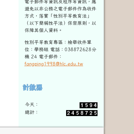
電子郵件等資訊及程序等資訊，
應
避免以非公務之電子郵件作為收件
方式，落實「性別平等教育法」
（以下簡稱性平法）保密原則，以
保障其個人資料。
性別平等教育專區：檢舉收件單
位：學務組 電話：038872628分
機 24 電子郵件：
fangping1998@hlc.edu.tw
計數器
右邊區域內容
今天：
總計：