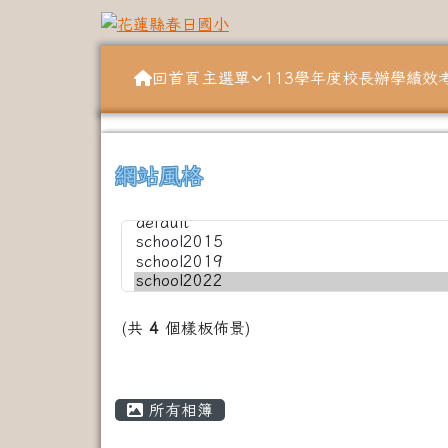
跳至主內容區
花蓮縣春日國小
導覽列
回首頁
主選單
113學年度校長辦學績效
頁尾區域
上中左區域內容
網站風格
(共
4
個樣板佈景)
主內容區域
所有相簿