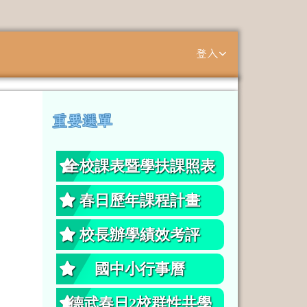
登入
⏸
重要選單
左邊區域內容
全校課表暨學扶課照表
春日歷年課程計畫
校長辦學績效考評
國中小行事曆
德武春日2校群性共學