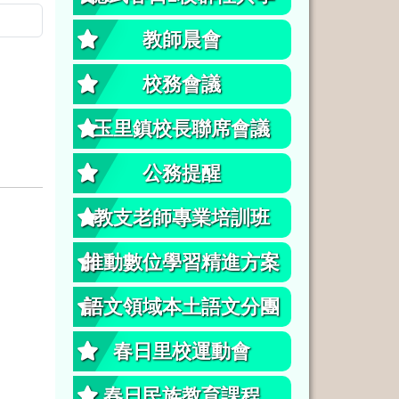
教師晨會
校務會議
玉里鎮校長聯席會議
公務提醒
教支老師專業培訓班
推動數位學習精進方案
語文領域本土語文分團
春日里校運動會
春日民族教育課程