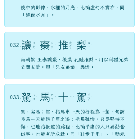
鏡中的影像，水裡的月亮。比喻虛幻不實在。同
「鏡像水月」。
讓
棗
推
梨
ㄊ
ㄖ
ㄗ
ㄌ
032.
ˋ
ˇ
ㄨ
ˊ
ㄤ
ㄠ
ㄧ
ㄟ
南朝梁 王泰讓棗，後漢 孔融推梨。用以稱讚兄弟
之間友愛。與「兄友弟恭」義近。
駑
馬
十
駕
ㄐ
ㄋ
ㄇ
033.
ㄕ
ˊ
ˇ
ˊ
ㄧ
ˋ
ㄨ
ㄚ
ㄚ
駑，劣馬；駕，指馬車一天的行程為一駕。句謂
良馬一天能跑千里之遙；劣馬雖慢，只要堅持不
懈，也能跑很遠的路程。比喻平庸的人只要勤奮
做事，也能有所成就。同「跬步千里」、「勤能