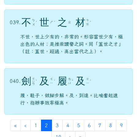
不
世
之
材
ㄅ
ㄘ
039.
ㄕ
ㄓ
ˊ
ˋ
ˊ
ㄨ
ㄞ
不世，世上少有的，非常的。形容當世少有，極
出色的人材；是推崇讚譽之詞。同「蓋世之才」
（註：蓋世，超過、高出當代之上）。
劍
及
履
及
ㄐ
ㄐ
ㄌ
ㄐ
040.
ㄧ
ˋ
ˊ
ˇ
ˊ
ㄧ
ㄩ
ㄧ
ㄢ
履，鞋子，做腳步解。及，到達。比喻奮起速
行，指辦事效率極高。
第一頁
上一頁
(目前頁次)
«
‹
1
2
3
4
5
6
7
8
9
下一頁
最後頁
10
›
»