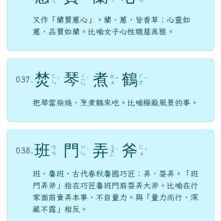
ㄟ
ㄣ
又作「蘭質蕙心」。蘭、蕙，皆香草；心靈如
蕙，品質如蘭。比喻女子心性聰慧高雅。
焚
琴
煮
鶴
ㄑ
ㄈ
ㄓ
ㄏ
037.
ˊ
ㄧ
ˊ
ˇ
ˋ
ㄣ
ㄨ
ㄜ
ㄣ
把琴當柴燒，烹煮鶴來吃。比喻極殺風景的事。
班
門
弄
斧
ㄋ
ㄅ
ㄇ
ㄈ
038.
ˊ
ㄨ
ˋ
ˇ
ㄢ
ㄣ
ㄨ
ㄥ
班，魯班，古代春秋魯國巧匠；弄，耍弄。「班
門弄斧」指在巧匠魯班門前耍弄大斧。比喻在行
家面前賣弄本事，不自量力。與「量力而行、深
藏不露」相反。