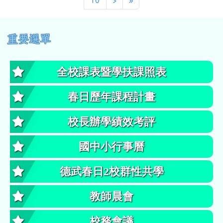
左邊區域內容
重要選單
全校課表暨學扶課照表
春日歷年課程計畫
校長辦學績效考評
國中小行事曆
德武春日2校群性共學
教師晨會
校務會議