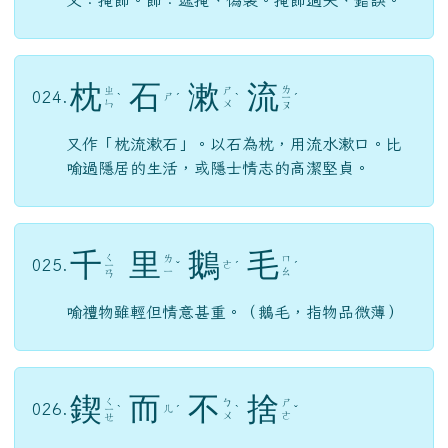
枕
石
漱
流
ㄌ
ㄓ
ㄕ
024.
ㄕ
ˋ
ˊ
ˋ
ㄧ
ˊ
ㄣ
ㄨ
ㄡ
又作「枕流漱石」。以石為枕，用流水漱口。比
喻過隱居的生活，或隱士情志的高潔堅貞。
千
里
鵝
毛
ㄑ
ㄌ
ㄇ
025.
ㄜ
ㄧ
ˇ
ˊ
ˊ
ㄧ
ㄠ
ㄢ
喻禮物雖輕但情意甚重。（鵝毛，指物品微薄）
鍥
而
不
捨
ㄑ
ㄅ
ㄕ
026.
ㄦ
ㄧ
ˋ
ˊ
ˋ
ˇ
ㄨ
ㄜ
ㄝ