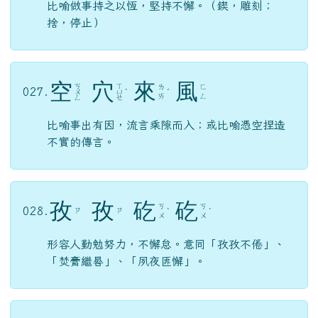
比喻做事持之以恆，堅持不懈。（鍥，雕刻；
捨，停止）
空
穴
來
風
ㄎ
ㄒ
ㄌ
ㄈ
027.
ㄨ
ㄩ
ˋ
ˊ
ㄞ
ㄥ
ㄥ
ㄝ
比喻事出有因，流言乘隙而入；或比喻憑空捏造
不實的傳言。
孜
孜
矻
矻
ㄎ
ㄎ
028.
ㄗ
ㄗ
ˋ
ˋ
ㄨ
ㄨ
形容人勤勉努力，不懈怠。意同「孜孜不倦」、
「焚膏繼晷」、「夙夜匪懈」。