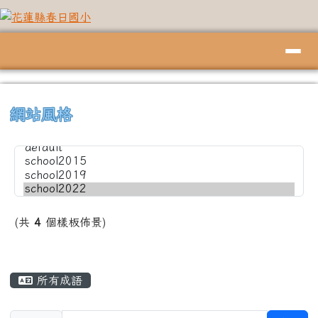
花蓮縣春日國小
跳至主內容區
導覽列
頁尾區域
上中左區域內容
⏸
網站風格
(共
4
個樣板佈景)
主內容區域
所有成語