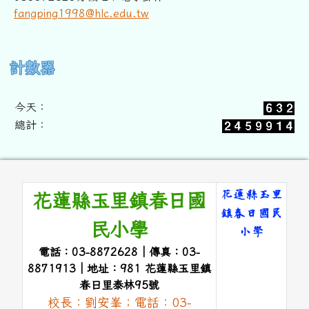
fangping1998@hlc.edu.tw
右邊區域內容
計數器
今天：
總計：
頁尾區域內容
花蓮縣玉里
花蓮縣玉里鎮春日國
鎮春日國民
民小學
小學
電話：03-8872628｜傳真：03-
link to 
8871913｜地址：981 花蓮縣玉里鎮
春日里泰林95號
校長：劉安峯；電話：03-