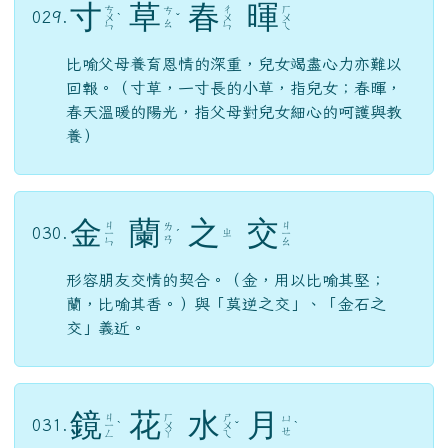
寸
草
春
暉
ㄘ
ㄔ
ㄏ
ㄘ
029.
ㄨ
ˋ
ˇ
ㄨ
ㄨ
ㄠ
ㄣ
ㄣ
ㄟ
比喻父母養育恩情的深重，兒女竭盡心力亦難以
回報。（寸草，一寸長的小草，指兒女；春暉，
春天溫暖的陽光，指父母對兒女細心的呵護與教
養）
金
蘭
之
交
ㄐ
ㄐ
ㄌ
030.
ㄓ
ㄧ
ˊ
ㄧ
ㄢ
ㄣ
ㄠ
形容朋友交情的契合。（金，用以比喻其堅；
蘭，比喻其香。）與「莫逆之交」、「金石之
交」義近。
鏡
花
水
月
ㄐ
ㄏ
ㄕ
ㄩ
031.
ㄧ
ˋ
ㄨ
ㄨ
ˇ
ˋ
ㄝ
ㄥ
ㄚ
ㄟ