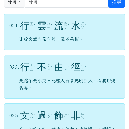
搜尋
搜尋：
行
雲
流
水
ㄒ
ㄌ
ㄕ
ㄩ
021.
ㄧ
ˊ
ˊ
ㄧ
ˊ
ㄨ
ˇ
ㄣ
ㄥ
ㄡ
ㄟ
比喻文章非常自然，毫不呆板。
行
不
由
徑
ㄒ
ㄐ
ㄅ
ㄧ
022.
ㄧ
ˊ
ˋ
ˊ
ㄧ
ˋ
ㄨ
ㄡ
ㄥ
ㄥ
走路不走小路。比喻人行事光明正大，心胸坦蕩
磊落。
文
過
飾
非
ㄍ
ㄨ
ㄈ
023.
ㄕ
ˋ
ㄨ
ˋ
ˋ
ㄣ
ㄟ
ㄛ
文：掩飾。飾：遮掩、偽裝。掩飾過失、錯誤。