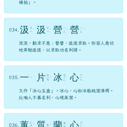
補拙」。
汲
汲
營
營
ㄐ
ㄐ
ㄧ
ㄧ
034.
ˊ
ˊ
ˊ
ˊ
ㄧ
ㄧ
ㄥ
ㄥ
汲汲，勤求不息；營營，追逐求取。形容人急切
地奔馳追逐，以求取功名利祿。
一
片
冰
心
ㄆ
ㄅ
ㄒ
035.
ㄧ
ㄧ
ˋ
ㄧ
ㄧ
ㄢ
ㄥ
ㄣ
又作「冰心玉壺」。冰心，心如冰般純潔清明。
比喻人不慕名利，心境高潔。
蕙
質
蘭
心
ㄏ
ㄒ
ㄌ
036.
ㄓ
ㄨ
ˋ
ˊ
ˊ
ㄧ
ㄢ