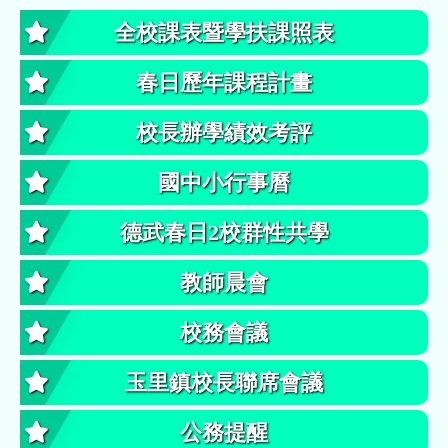
全校課表暨學扶課照表
春日歷年課程計畫
校長辦學績效考評
國中小行事曆
德武春日2校群性共學
教師晨會
校務會議
玉里鎮校長聯席會議
公務提醒