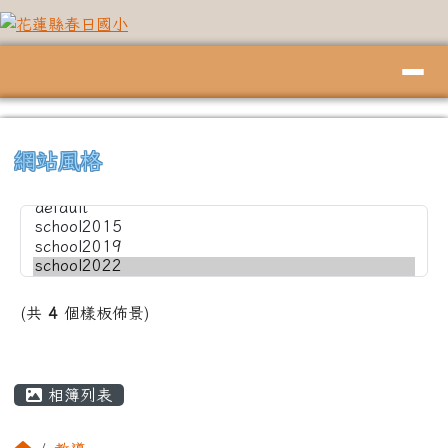
花蓮縣春日國小
跳至主內容區
導覽列
頁尾區域
上中左區域內容
⏸
網站風格
(共
4
個樣板佈景)
主內容區域
相簿列表
回首頁