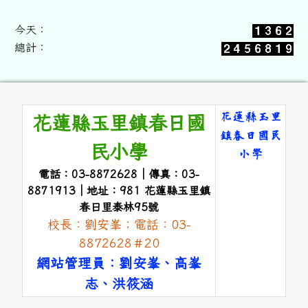
今天：
總計：
頁尾區域內容
花蓮縣玉里
花蓮縣玉里鎮春日國
鎮春日國民
民小學
小學
電話：03-8872628｜傳真：03-
link to 
8871913｜地址：981 花蓮縣玉里鎮
春日里泰林95號
校長：劉安峯；電話：03-
8872628＃20
網站管理員：劉安峯、高峯
志、洪筱涵