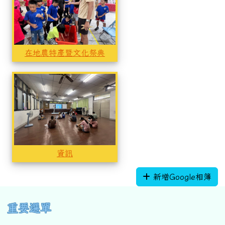
在地農特產暨文化祭典
資訊
資訊
新增Google相簿
左邊區域內容
重要選單