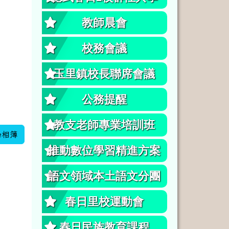
教師晨會
校務會議
玉里鎮校長聯席會議
公務提醒
教支老師專業培訓班
e相簿
推動數位學習精進方案
語文領域本土語文分團
春日里校運動會
春日民族教育課程