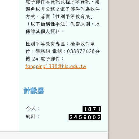
電子郵件等資訊及程序等資訊，
應
避免以非公務之電子郵件作為收件
方式，落實「性別平等教育法」
（以下簡稱性平法）保密原則，以
保障其個人資料。
性別平等教育專區：檢舉收件單
位：學務組 電話：038872628分
機 24 電子郵件：
fangping1998@hlc.edu.tw
計數器
右邊區域內容
今天：
總計：