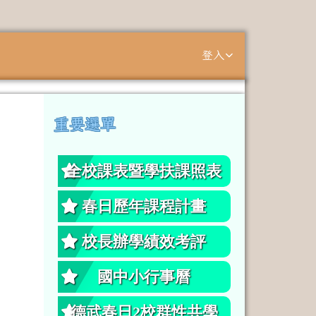
登入
⏸
重要選單
左邊區域內容
全校課表暨學扶課照表
春日歷年課程計畫
校長辦學績效考評
國中小行事曆
德武春日2校群性共學