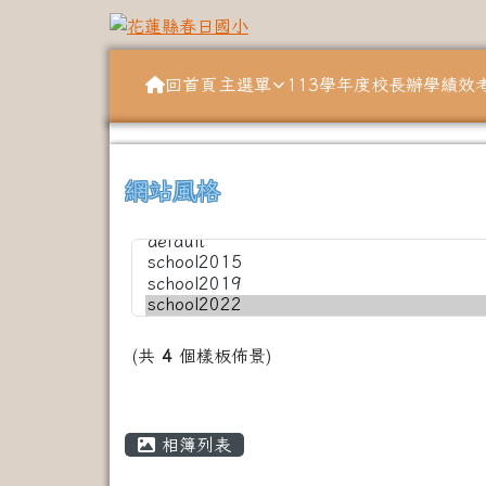
跳至主內容區
花蓮縣春日國小
導覽列
回首頁
主選單
113學年度校長辦學績效
頁尾區域
上中左區域內容
網站風格
(共
4
個樣板佈景)
主內容區域
相簿列表