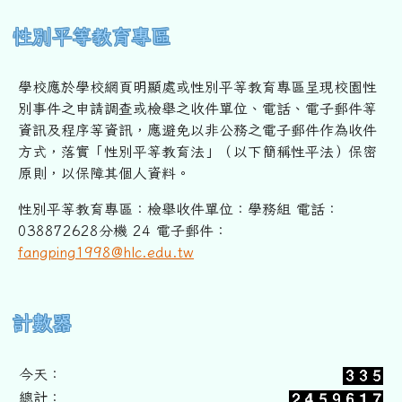
性別平等教育專區
學校應於學校網頁明顯處或性別平等教育專區呈現校園性
別事件之申
請調查或檢舉之收件單位、電話、電子郵件等
資訊及程序等資訊，
應避免以非公務之電子郵件作為收件
方式，落實「性別平等教育法」
（以下簡稱性平法）保密
原則，以保障其個人資料。
性別平等教育專區：檢舉收件單位：學務組 電話：
038872628分機 24 電子郵件：
fangping1998@hlc.edu.tw
右邊區域內容
計數器
今天：
總計：