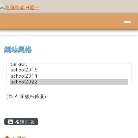
花蓮縣春日國小
跳至主內容區
導覽列
頁尾區域
上中左區域內容
⏸
網站風格
(共
4
個樣板佈景)
主內容區域
相簿列表
回首頁