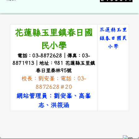
頁尾區域內容
花蓮縣玉里
花蓮縣玉里鎮春日國
鎮春日國民
民小學
小學
電話：03-8872628｜傳真：03-
link to 
8871913｜地址：981 花蓮縣玉里鎮
春日里泰林95號
校長：劉安峯；電話：03-
8872628＃20
網站管理員：劉安峯、高峯
志、洪筱涵
link to #main-nav