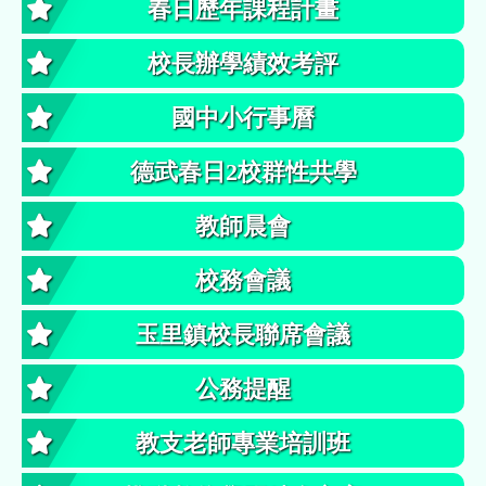
春日歷年課程計畫
校長辦學績效考評
國中小行事曆
德武春日2校群性共學
教師晨會
校務會議
玉里鎮校長聯席會議
公務提醒
教支老師專業培訓班