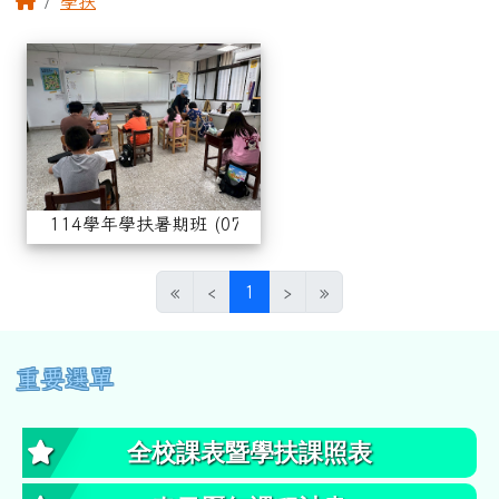
學扶
相簿列表
114學年學扶暑期班 (0701-07
114學年學扶暑期班 (0701-0711)
(目前頁次)
«
‹
1
›
»
左邊區域內容
重要選單
全校課表暨學扶課照表