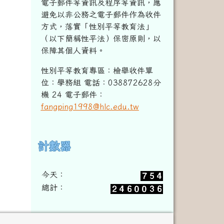
電子郵件等資訊及程序等資訊，
應
避免以非公務之電子郵件作為收件
方式，落實「性別平等教育法」
（以下簡稱性平法）保密原則，以
保障其個人資料。
性別平等教育專區：檢舉收件單
位：學務組 電話：038872628分
機 24 電子郵件：
fangping1998@hlc.edu.tw
計數器
右邊區域內容
今天：
總計：