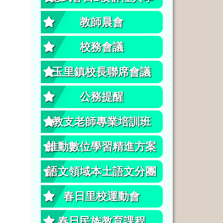
教師晨會
校務會議
玉里鎮校長聯席會議
公務提醒
教支老師專業培訓班
推動數位學習精進方案
語文領域本土語文分團
春日里校運動會
春日民族教育課程