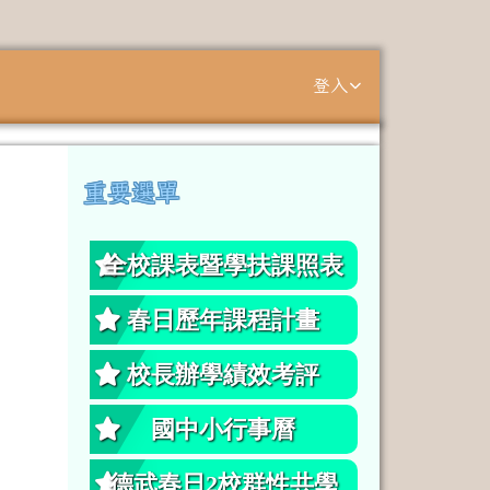
登入
⏸
重要選單
左邊區域內容
全校課表暨學扶課照表
春日歷年課程計畫
校長辦學績效考評
國中小行事曆
德武春日2校群性共學