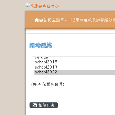
跳至主內容區
花蓮縣春日國小
導覽列
回首頁
主選單
113學年度校長辦學績效
頁尾區域
上中左區域內容
網站風格
(共
4
個樣板佈景)
主內容區域
相簿列表