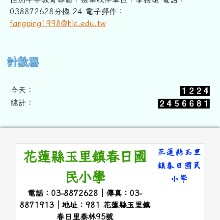
038872628分機 24 電子郵件：
fangping1998@hlc.edu.tw
右邊區域內容
計數器
今天：
總計：
頁尾區域內容
花蓮縣玉里
花蓮縣玉里鎮春日國
鎮春日國民
民小學
小學
電話：03-8872628｜傳真：03-
link to 
8871913｜地址：981 花蓮縣玉里鎮
春日里泰林95號