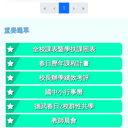
(目前頁次)
«
‹
1
›
»
左邊區域內容
重要選單
全校課表暨學扶課照表
春日歷年課程計畫
校長辦學績效考評
國中小行事曆
德武春日2校群性共學
教師晨會