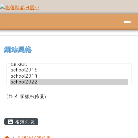
花蓮縣春日國小
跳至主內容區
導覽列
頁尾區域
上中左區域內容
⏸
網站風格
(共
4
個樣板佈景)
主內容區域
相簿列表
回首頁