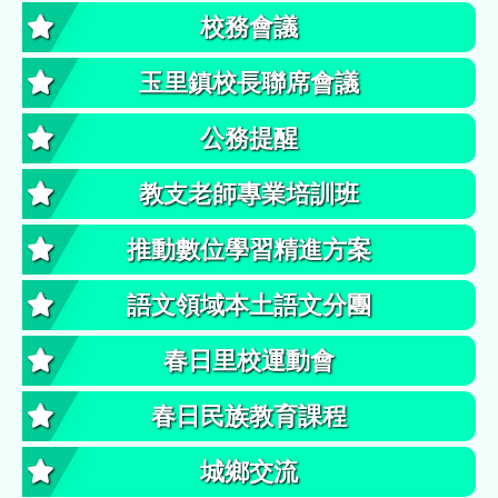
校務會議
玉里鎮校長聯席會議
公務提醒
教支老師專業培訓班
推動數位學習精進方案
語文領域本土語文分團
春日里校運動會
春日民族教育課程
城鄉交流