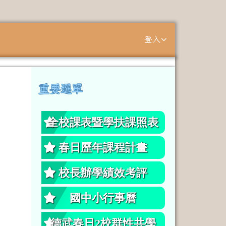
登入
⏸
重要選單
左邊區域內容
全校課表暨學扶課照表
春日歷年課程計畫
校長辦學績效考評
國中小行事曆
德武春日2校群性共學