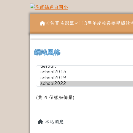
跳至主內容區
花蓮縣春日國小
導覽列
回首頁
主選單
113學年度校長辦學績效
頁尾區域
上中左區域內容
網站風格
(共
4
個樣板佈景)
主內容區域
本站消息