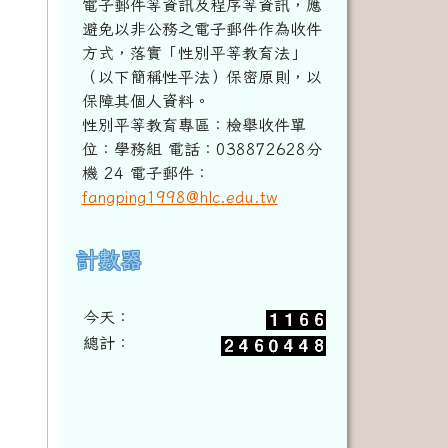
電子郵件等資訊及程序等資訊，
應
避免以非公務之電子郵件作為收件
方式，落實「性別平等教育法」
（以下簡稱性平法）保密原則，以
保障其個人資料。
性別平等教育專區：檢舉收件單
位：學務組 電話：038872628分
機 24 電子郵件：
fangping1998@hlc.edu.tw
計數器
右邊區域內容
今天：
總計：