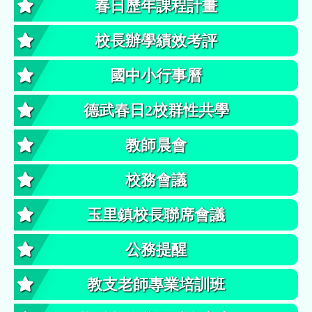
春日歷年課程計畫
校長辦學績效考評
國中小行事曆
德武春日2校群性共學
教師晨會
校務會議
玉里鎮校長聯席會議
公務提醒
教支老師專業培訓班