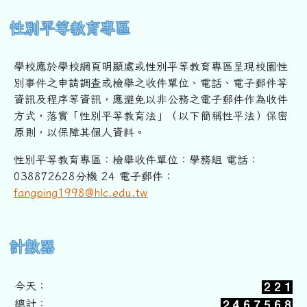
性別平等教育專區
學校應於學校網頁明顯處或性別平等教育專區呈現校園性
別事件之申
請調查或檢舉之收件單位、電話、電子郵件等
資訊及程序等資訊，
應避免以非公務之電子郵件作為收件
方式，落實「性別平等教育法」
（以下簡稱性平法）保密
原則，以保障其個人資料。
性別平等教育專區：檢舉收件單位：學務組 電話：
038872628分機 24 電子郵件：
fangping1998@hlc.edu.tw
右邊區域內容
計數器
今天：
總計：