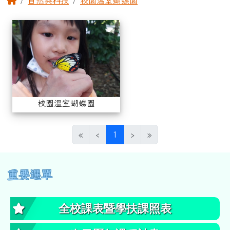
自然與科技
校園溫室蝴蝶園
相簿列表
校園溫室蝴蝶園
校園溫室蝴蝶園
(目前頁次)
«
‹
1
›
»
左邊區域內容
重要選單
全校課表暨學扶課照表