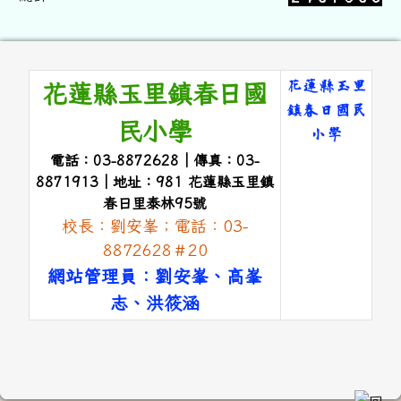
頁尾區域內容
花蓮縣玉里
花蓮縣玉里鎮春日國
鎮春日國民
民小學
小學
電話：03-8872628｜傳真：03-
link to 
8871913｜地址：981 花蓮縣玉里鎮
春日里泰林95號
校長：劉安峯；電話：03-
8872628＃20
網站管理員：劉安峯、高峯
志、洪筱涵
link to #main-nav