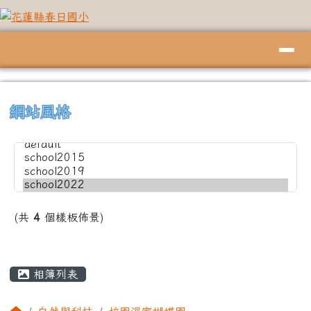
花蓮縣春日國小
跳至主內容區
導覽列
頁尾區域
上中左區域內容
⏸
網站風格
(共
4
個樣板佈景)
主內容區域
相簿列表
回首頁