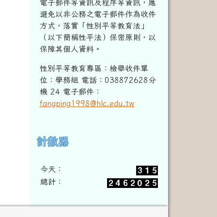
電子郵件等資訊及程序等資訊，
應
避免以非公務之電子郵件作為收件
方式，落實「性別平等教育法」
（以下簡稱性平法）保密原則，以
保障其個人資料。
性別平等教育專區：檢舉收件單
位：學務組 電話：038872628分
機 24 電子郵件：
fangping1998@hlc.edu.tw
計數器
右邊區域內容
今天：
總計：