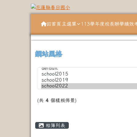
跳至主內容區
花蓮縣春日國小
導覽列
回首頁
主選單
113學年度校長辦學績效
頁尾區域
上中左區域內容
網站風格
(共
4
個樣板佈景)
主內容區域
相簿列表