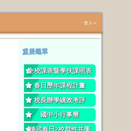
登入
⏸
重要選單
左邊區域內容
全校課表暨學扶課照表
春日歷年課程計畫
校長辦學績效考評
國中小行事曆
德武春日2校群性共學