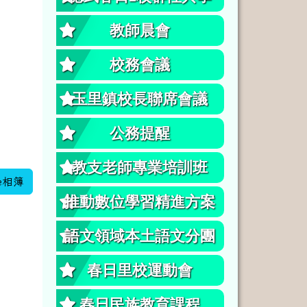
教師晨會
校務會議
玉里鎮校長聯席會議
公務提醒
教支老師專業培訓班
e相簿
推動數位學習精進方案
語文領域本土語文分團
春日里校運動會
春日民族教育課程