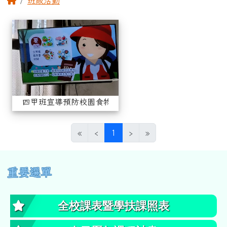
班級活動
相簿列表
四甲班宣導預防校園食物中毒
四甲班宣導預防校園食物中毒活動花絮
(目前頁次)
«
‹
1
›
»
左邊區域內容
重要選單
全校課表暨學扶課照表