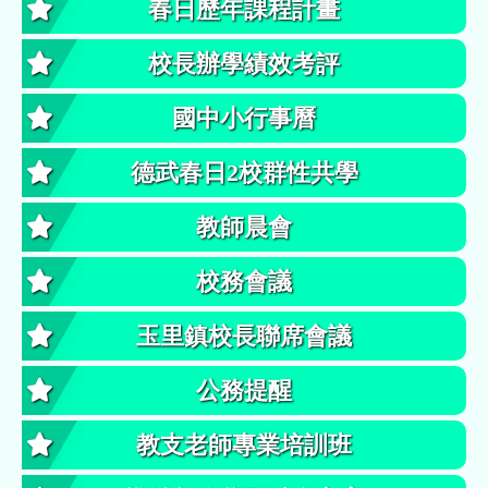
春日歷年課程計畫
校長辦學績效考評
國中小行事曆
德武春日2校群性共學
教師晨會
校務會議
玉里鎮校長聯席會議
公務提醒
教支老師專業培訓班