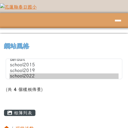
花蓮縣春日國小
跳至主內容區
導覽列
頁尾區域
上中左區域內容
⏸
網站風格
(共
4
個樣板佈景)
主內容區域
相簿列表
回首頁