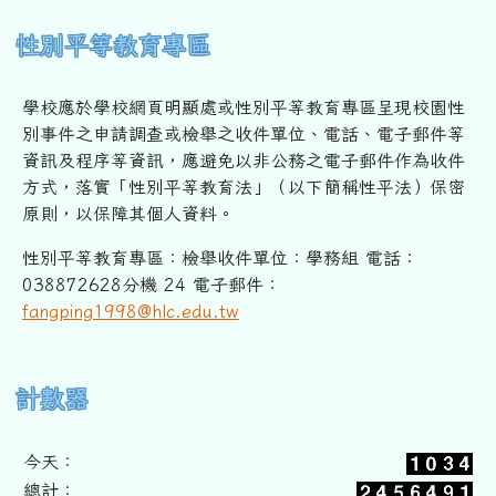
性別平等教育專區
學校應於學校網頁明顯處或性別平等教育專區呈現校園性
別事件之申
請調查或檢舉之收件單位、電話、電子郵件等
資訊及程序等資訊，
應避免以非公務之電子郵件作為收件
方式，落實「性別平等教育法」
（以下簡稱性平法）保密
原則，以保障其個人資料。
性別平等教育專區：檢舉收件單位：學務組 電話：
038872628分機 24 電子郵件：
fangping1998@hlc.edu.tw
右邊區域內容
計數器
今天：
總計：