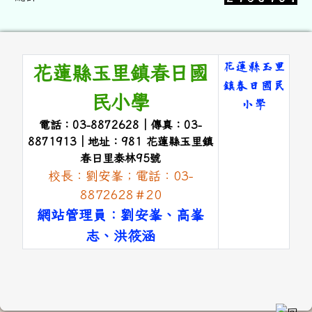
頁尾區域內容
花蓮縣玉里
花蓮縣玉里鎮春日國
鎮春日國民
民小學
小學
電話：03-8872628｜傳真：03-
link to 
8871913｜地址：981 花蓮縣玉里鎮
春日里泰林95號
校長：劉安峯；電話：03-
8872628＃20
網站管理員：劉安峯、高峯
志、洪筱涵
link to #main-nav