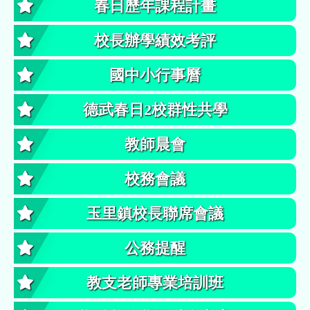
春日歷年課程計畫
校長辦學績效考評
國中小行事曆
德武春日2校群性共學
教師晨會
校務會議
玉里鎮校長聯席會議
公務提醒
教支老師專業培訓班