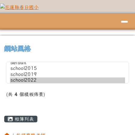
花蓮縣春日國小
跳至主內容區
導覽列
頁尾區域
上中左區域內容
⏸
網站風格
(共
4
個樣板佈景)
主內容區域
相簿列表
回首頁