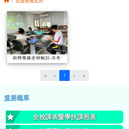
族語專職老師
相簿列表
新聘專職老師報到-洪秀香
新聘專職老師報到-洪秀香
(目前頁次)
«
‹
1
›
»
左邊區域內容
重要選單
全校課表暨學扶課照表