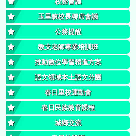
校務會議
玉里鎮校長聯席會議
公務提醒
教支老師專業培訓班
推動數位學習精進方案
語文領域本土語文分團
春日里校運動會
春日民族教育課程
城鄉交流