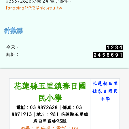
038872628分機 24 電子郵件：
fangping1998@hlc.edu.tw
右邊區域內容
計數器
今天：
總計：
頁尾區域內容
花蓮縣玉里
花蓮縣玉里鎮春日國
鎮春日國民
民小學
小學
電話：03-8872628｜傳真：03-
link to 
8871913｜地址：981 花蓮縣玉里鎮
春日里泰林95號
校長：劉安峯；電話：03-