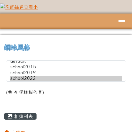
花蓮縣春日國小
跳至主內容區
導覽列
頁尾區域
上中左區域內容
⏸
網站風格
(共
4
個樣板佈景)
主內容區域
相簿列表
回首頁