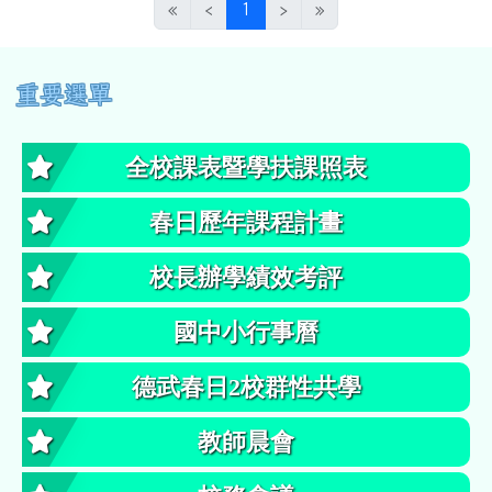
(目前頁次)
«
‹
1
›
»
左邊區域內容
重要選單
全校課表暨學扶課照表
春日歷年課程計畫
校長辦學績效考評
國中小行事曆
德武春日2校群性共學
教師晨會