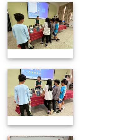
跨校與作家有約—《養心》作
跨校與作家有約—《養心》作
跨校與作家有約—《養心》作