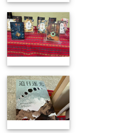
跨校與作家有約—《養心》作
跨校與作家有約—《養心》作