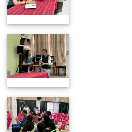
跨校與作家有約—《養心》作
跨校與作家有約—《養心》作