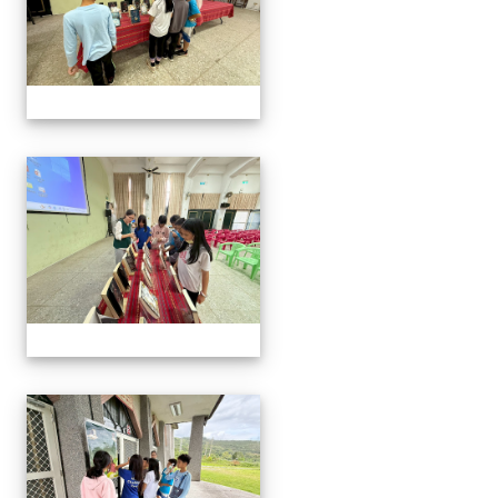
跨校與作家有約—《養心》作
跨校與作家有約—《養心》作