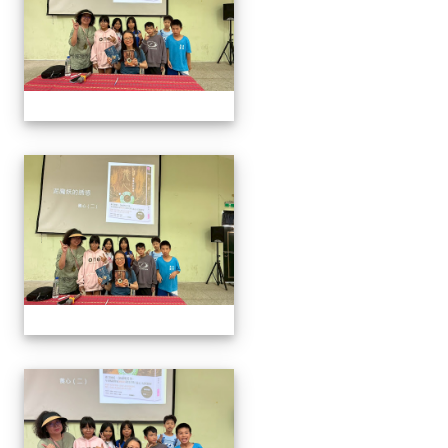
跨校與作家有約—《養心》作
跨校與作家有約—《養心》作