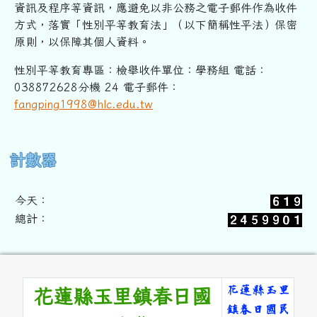
資訊及程序等資訊，
應避免以非公務之電子郵件作為收件
方式，落實「性別平等教育法」
（以下簡稱性平法）保密
原則，以保障其個人資料。
性別平等教育專區：檢舉收件單位：學務組 電話：
038872628分機 24 電子郵件：
fangping1998@hlc.edu.tw
右邊區域內容
計數器
今天：
總計：
頁尾區域內容
花蓮縣玉里
花蓮縣玉里鎮春日國
鎮春日國民