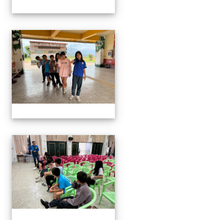
跨校與作家有約—《養心》作
跨校與作家有約—《養心》作