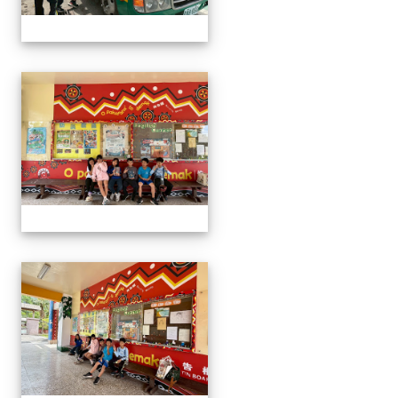
跨校與作家有約—《養心》作
跨校與作家有約—《養心》作