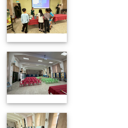
跨校與作家有約—《養心》作
跨校與作家有約—《養心》作