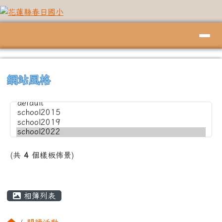
花蓮縣春日國小
跳至主內容區
導覽列
頁尾區域
上中左區域內容
⏸
網站風格
(共
4
個樣板佈景)
主內容區域
相簿列表
回首頁